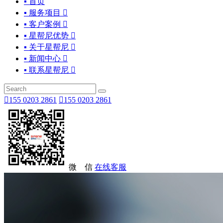
▪ 首页
▪ 服务项目

▪ 客户案例

▪ 星帮尼优势

▪ 关于星帮尼

▪ 新闻中心

▪ 联系星帮尼


155 0203 2861

155 0203 2861
微 信
在线客服