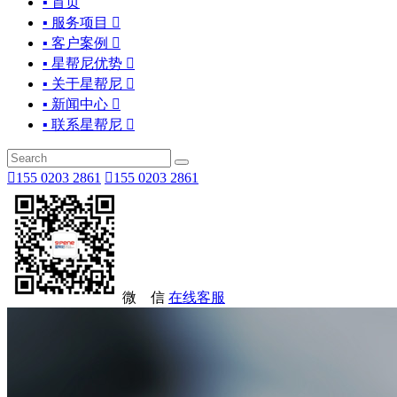
▪ 首页
▪ 服务项目

▪ 客户案例

▪ 星帮尼优势

▪ 关于星帮尼

▪ 新闻中心

▪ 联系星帮尼


155 0203 2861

155 0203 2861
微 信
在线客服