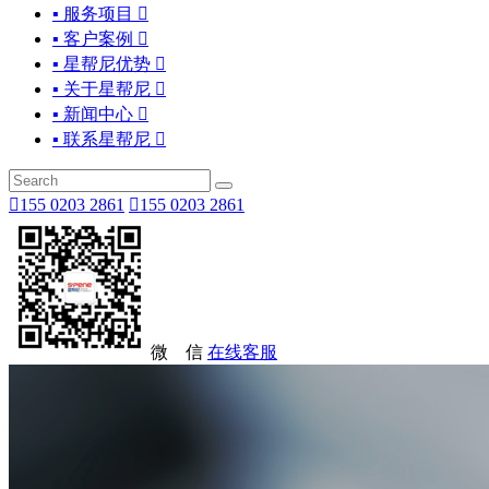
▪ 服务项目

▪ 客户案例

▪ 星帮尼优势

▪ 关于星帮尼

▪ 新闻中心

▪ 联系星帮尼


155 0203 2861

155 0203 2861
微 信
在线客服