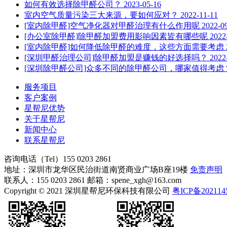
如何有效选择除甲醛公司？
2023-05-16
室内空气质量污染三大来源，要如何应对？
2022-11-11
[室内除甲醛]空气净化器对甲醛治理有什么作用呢
2022-0
[办公室除甲醛]除甲醛加盟费用影响因素皆有哪些呢
2022
[室内除甲醛]如何降低除甲醛的难度，这些方面需要考虑
[深圳甲醛治理公司]除甲醛加盟是赚钱的好选择吗？
2022
[深圳除甲醛公司]众多不同的除甲醛公司，哪家值得考虑
服务项目
客户案例
星帮尼优势
关于星帮尼
新闻中心
联系星帮尼
咨询电话（Tel）
155 0203 2861
地址：深圳市龙华区民治街道南贤商业广场B座19楼
免责声明
联系人：155 0203 2861 邮箱：spene_xgh@163.com
Copyright © 2021 深圳星帮尼环保科技有限公司
粤ICP备202114