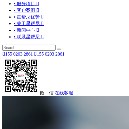
▪ 服务项目

▪ 客户案例

▪ 星帮尼优势

▪ 关于星帮尼

▪ 新闻中心

▪ 联系星帮尼


155 0203 2861

155 0203 2861
微 信
在线客服