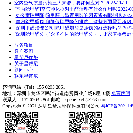
室内空气质量污染三大来源，要如何应对？
2022-11-11
[室内除甲醛]空气净化器对甲醛治理有什么作用呢
2022-0
[办公室除甲醛]除甲醛加盟费用影响因素皆有哪些呢
2022
[室内除甲醛]如何降低除甲醛的难度，这些方面需要考虑
[深圳甲醛治理公司]除甲醛加盟是赚钱的好选择吗？
2022
[深圳除甲醛公司]众多不同的除甲醛公司，哪家值得考虑
服务项目
客户案例
星帮尼优势
关于星帮尼
新闻中心
联系星帮尼
咨询电话（Tel）
155 0203 2861
地址：深圳市龙华区民治街道南贤商业广场B座19楼
免责声明
联系人：155 0203 2861 邮箱：spene_xgh@163.com
Copyright © 2021 深圳星帮尼环保科技有限公司
粤ICP备202114