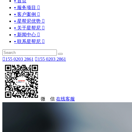
▪ 首页
▪ 服务项目

▪ 客户案例

▪ 星帮尼优势

▪ 关于星帮尼

▪ 新闻中心

▪ 联系星帮尼


155 0203 2861

155 0203 2861
微 信
在线客服