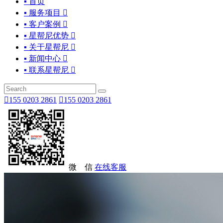
▪ 首页
▪ 服务项目

▪ 客户案例

▪ 星帮尼优势

▪ 关于星帮尼

▪ 新闻中心

▪ 联系星帮尼


155 0203 2861

155 0203 2861
微 信
在线客服