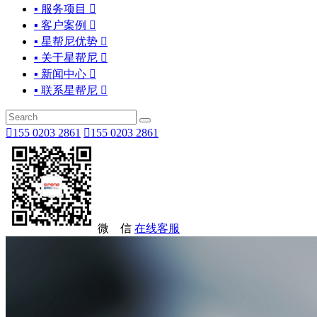
▪ 服务项目

▪ 客户案例

▪ 星帮尼优势

▪ 关于星帮尼

▪ 新闻中心

▪ 联系星帮尼


155 0203 2861

155 0203 2861
微 信
在线客服