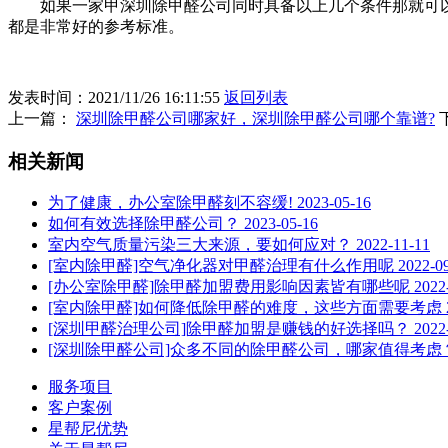
如果一家甲深圳除甲醛公司同时具备以上几个条件那就可以放
都是非常好的参考标准。
发表时间：2021/11/26 16:11:55
返回列表
上一篇：
深圳除甲醛公司哪家好，深圳除甲醛公司哪个靠谱?
相关新闻
为了健康，办公室除甲醛刻不容缓!
2023-05-16
如何有效选择除甲醛公司？
2023-05-16
室内空气质量污染三大来源，要如何应对？
2022-11-11
[室内除甲醛]空气净化器对甲醛治理有什么作用呢
2022-0
[办公室除甲醛]除甲醛加盟费用影响因素皆有哪些呢
2022
[室内除甲醛]如何降低除甲醛的难度，这些方面需要考虑
[深圳甲醛治理公司]除甲醛加盟是赚钱的好选择吗？
2022
[深圳除甲醛公司]众多不同的除甲醛公司，哪家值得考虑
服务项目
客户案例
星帮尼优势