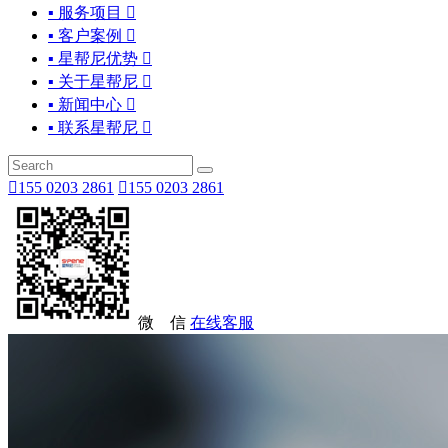
▪ 服务项目

▪ 客户案例

▪ 星帮尼优势

▪ 关于星帮尼

▪ 新闻中心

▪ 联系星帮尼


155 0203 2861

155 0203 2861
微 信
在线客服