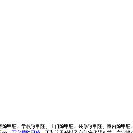
室除甲醛、学校除甲醛、上门除甲醛、装修除甲醛、室内除甲醛
甲醛、
写字楼除甲醛
、工装除甲醛以及空气净化器租赁，专业提