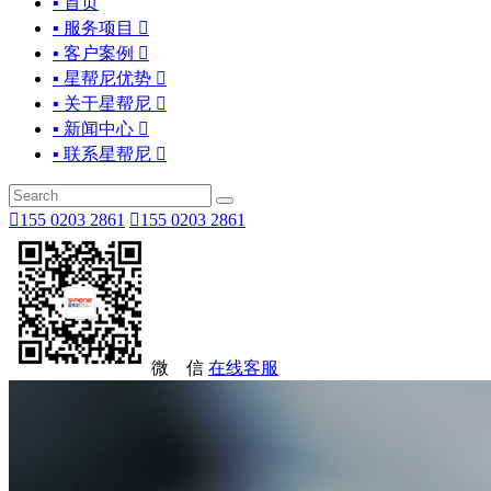
▪ 首页
▪ 服务项目

▪ 客户案例

▪ 星帮尼优势

▪ 关于星帮尼

▪ 新闻中心

▪ 联系星帮尼


155 0203 2861

155 0203 2861
微 信
在线客服