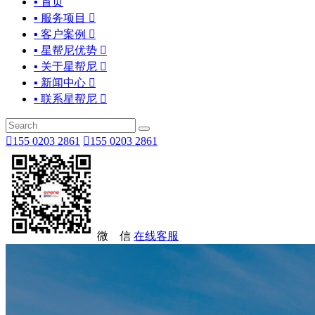
▪ 首页
▪ 服务项目

▪ 客户案例

▪ 星帮尼优势

▪ 关于星帮尼

▪ 新闻中心

▪ 联系星帮尼


155 0203 2861

155 0203 2861
微 信
在线客服