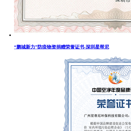
“鹏城新力”防疫物资捐赠荣誉证书-深圳星帮尼