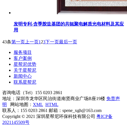
发明专利-含季胺盐基团的共轭聚电解质光电材料及其应
用
43条
第一页
上一页
1
2
3
下一页
最后一页
服务项目
客户案例
星帮尼优势
关于星帮尼
新闻中心
联系星帮尼
咨询电话（Tel）
155 0203 2861
地址：深圳市龙华区民治街道南贤商业广场B座19楼
免责声
明
网站地图：
XML
HTML
联系人：155 0203 2861 邮箱：spene_xgh@163.com
Copyright © 2021 深圳星帮尼环保科技有限公司
粤ICP备
2021145509号