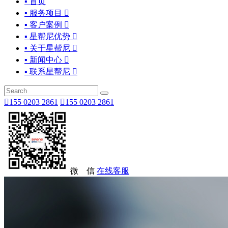
▪ 首页
▪ 服务项目

▪ 客户案例

▪ 星帮尼优势

▪ 关于星帮尼

▪ 新闻中心

▪ 联系星帮尼


155 0203 2861

155 0203 2861
微 信
在线客服