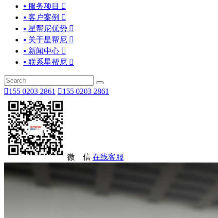
▪ 服务项目

▪ 客户案例

▪ 星帮尼优势

▪ 关于星帮尼

▪ 新闻中心

▪ 联系星帮尼


155 0203 2861

155 0203 2861
微 信
在线客服