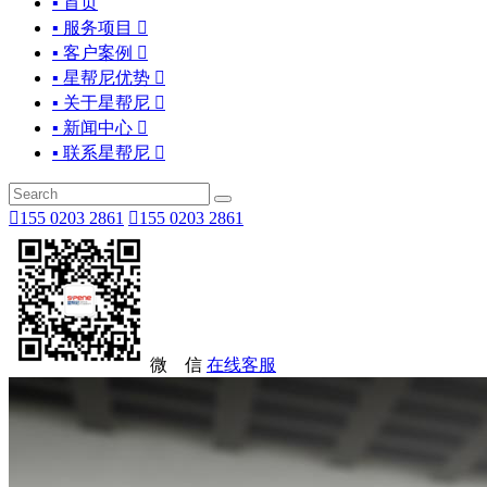
▪ 首页
▪ 服务项目

▪ 客户案例

▪ 星帮尼优势

▪ 关于星帮尼

▪ 新闻中心

▪ 联系星帮尼


155 0203 2861

155 0203 2861
微 信
在线客服