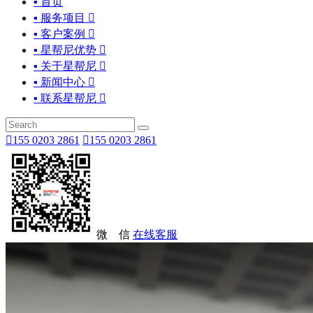
▪ 首页
▪ 服务项目

▪ 客户案例

▪ 星帮尼优势

▪ 关于星帮尼

▪ 新闻中心

▪ 联系星帮尼


155 0203 2861

155 0203 2861
微 信
在线客服